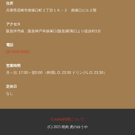
住所
兵庫県尼崎市南塚口町２丁目１６－２ 南塚口ビル２階
アクセス
阪急伊丹線，阪急神戸本線塚口(阪急)駅南口より徒歩約1分
電話
06-4950-8900
営業時間
月～日: 17:00～翌0:00 （料理L.O. 23:30 ドリンクL.O. 23:30）
定休日
なし
Cookie利用について
(C) 2025 焼肉 虎のゆうや